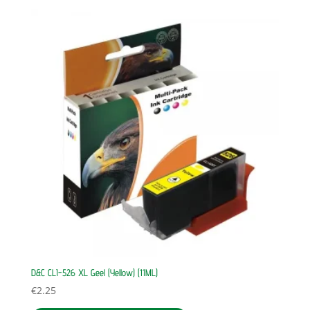
D&C CLI-526 XL Geel (Yellow) (11ML)
€
2.25