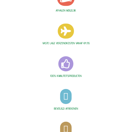
AFHALEN MOGELIJK

VASTE LAGE VERZENDKOSTEN VANAF €4,95

100% KWALITEITSPRODUCTEN

BEVEILIGD AFREKENEN
