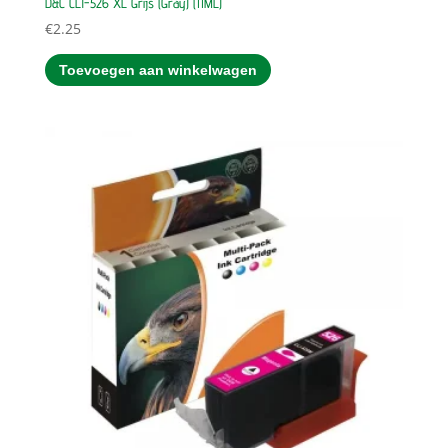
D&C CLI-526 XL Grijs (Gray) (11ML)
€
2.25
Toevoegen aan winkelwagen