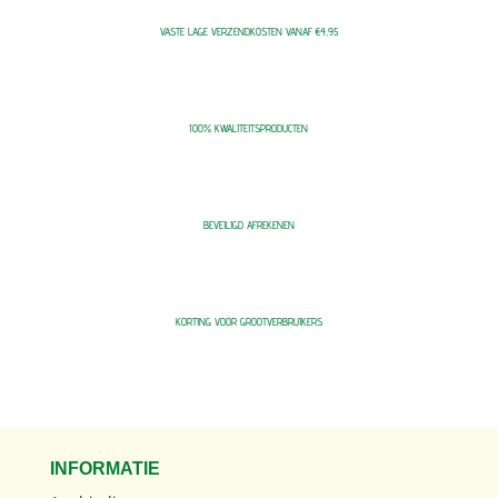
VASTE LAGE VERZENDKOSTEN VANAF €4,95
100% KWALITEITSPRODUCTEN
BEVEILIGD AFREKENEN
KORTING VOOR GROOTVERBRUIKERS
INFORMATIE