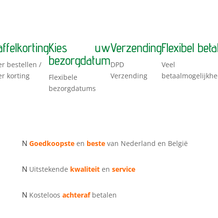
affelkorting
Kies uw
Verzending
Flexibel beta
bezorgdatum
r bestellen /
DPD
Veel
r korting
Verzending
betaalmogelijkh
Flexibele
bezorgdatums
N
Goedkoopste
en
beste
van Nederland en België
N
Uitstekende
kwaliteit
en
service
N
Kosteloos
achteraf
betalen