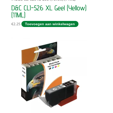
D&C CLI-526 XL Geel (Yellow)
(11ML)
€
2.25
Toevoegen aan winkelwagen