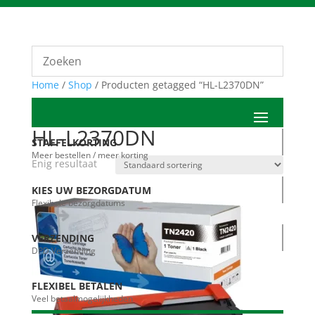
Home
/
Shop
/ Producten getagged “HL-L2370DN”
HL-L2370DN
STAFFELKORTING
Meer bestellen / meer korting
Enig resultaat
KIES UW BEZORGDATUM
Flexibele bezorgdatums
VERZENDING
DPD Verzending
FLEXIBEL BETALEN
Veel betaalmogelijkheden