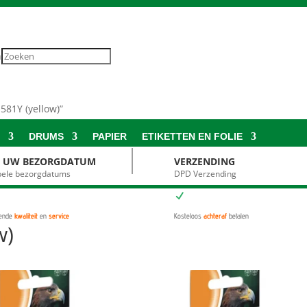
n
581Y (yellow)”
S
DRUMS
PAPIER
ETIKETTEN EN FOLIE
S UW BEZORGDATUM
VERZENDING
ibele bezorgdatums
DPD Verzending
N
kende
kwaliteit
en
service
Kosteloos
achteraf
betalen
w)