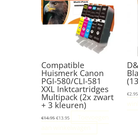
Compatible
D&
Huismerk Canon
Bl
PGI-580/CLI-581
(1
XXL Inktcartridges
€
2.9
Multipack (2x zwart
+ 3 kleuren)
win
Oorspronkelijke
Huidige
Toevoegen
€
14.95
€
13.95
prijs
prijs
aan winkelwagen
was:
is:
€14.95.
€13.95.