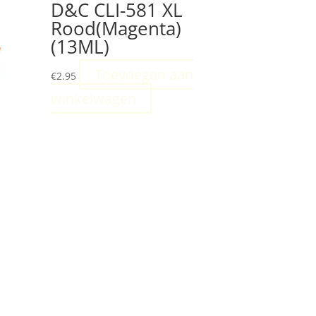
D&C CLI-581 XL
Rood(Magenta)
(13ML)
Toevoegen aan
€
2.95
winkelwagen