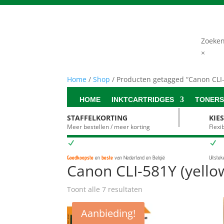
Zoeke
×
Home
/
Shop
/ Producten getagged “Canon CLI-
HOME
INKTCARTRIDGES
TONER
STAFFELKORTING
KIE
Meer bestellen / meer korting
Flex
N
N
Goedkoopste
en
beste
van Nederland en België
Uitste
Canon CLI-581Y (yello
Toont alle 7 resultaten
Aanbieding!