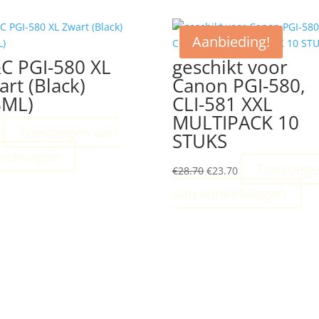
Aanbieding!
C PGI-580 XL
geschikt voor
art (Black)
Canon PGI-580,
8ML)
CLI-581 XXL
MULTIPACK 10
Toevoegen aan
5
STUKS
kelwagen
Oorspronkelijke
Huidige
Toevoeg
€
28.70
€
23.70
prijs
prijs
aan winkelwagen
was:
is:
€28.70.
€23.70.