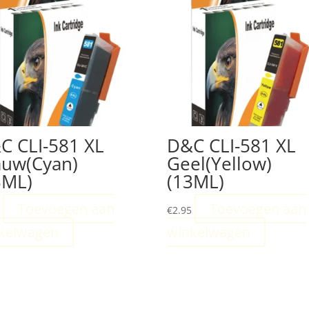
C CLI-581 XL
D&C CLI-581 XL
auw(Cyan)
Geel(Yellow)
3ML)
(13ML)
Toevoegen aan
Toevoegen aan
5
€
2.95
kelwagen
winkelwagen