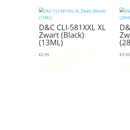
D&C CLI-581XXL XL
D&
Zwart (Black)
Zw
(13ML)
(2
Toevoegen aan
€
2.95
€
3.9
winkelwagen
win