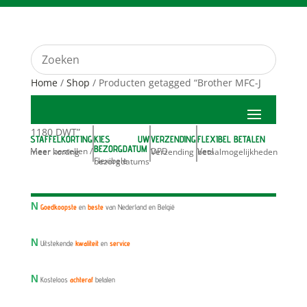
Home
/
Shop
/ Producten getagged “Brother MFC-J
1180 DWT”
STAFFELKORTING
KIES UW
VERZENDING
FLEXIBEL BETALEN
BEZORGDATUM
Meer bestellen / meer korting
DPD Verzending
Veel betaalmogelijkheden
Flexibele bezorgdatums
N
Goedkoopste
en
beste
van Nederland en België
N
Uitstekende
kwaliteit
en
service
N
Kosteloos
achteraf
betalen