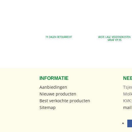
14 DAGEN RETOURRECHT
VASTE LAGE VERZENDKOSTEN
VANAF €4,95
INFORMATIE
NE
Aanbiedingen
Tsje
Nieuwe producten
Mol
Best verkochte producten
KVK
Sitemap
mail