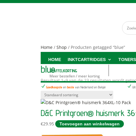
Home
/
Shop
/ Producten getagged “blue”
HOME
INKTCARTRIDGES
TONER
blue
STAFFELKORTING
Meer bestellen / meer korting
Resultaat 1–9 van de 23 resultaten wordt geto
N
N
Goedkoopste
en
beste
van Nederland en België
Ui
D&C Printgroen® huismerk 3
€
29.95
Toevoegen aan winkelwagen