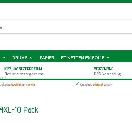
S
DRUMS
PAPIER
ETIKETTEN EN FOLIE
KIES UW BEZORGDATUM
VERZENDING
Flexibele bezorgdatums
DPD Verzending
ond
N
tstekende
kwaliteit
en
service
Kosteloos
achteraf
betalen
64XL-10 Pack