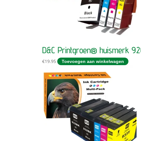
D&C Printgroen® huismerk 9
€
19.95
Toevoegen aan winkelwagen