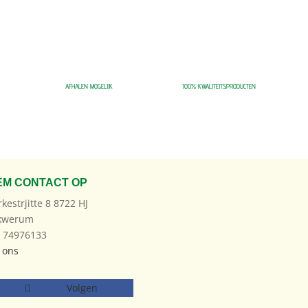
AFHALEN MOGELIJK
100% KWALITEITSPRODUCTEN
EM CONTACT OP
rkestrjitte 8 8722 HJ
kwerum
: 74976133
 ons
Volgen