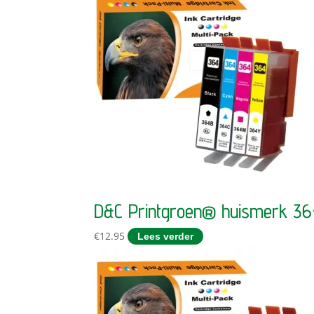
D&C Printgroen® huismerk 3
€
12.95
Lees verder