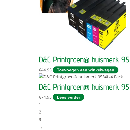
D&C Printgroen® huismerk 9
€
44.95
Toevoegen aan winkelwagen
D&C Printgroen® huismerk 9
€
74.95
Lees verder
1
2
3
→