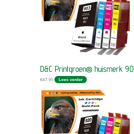
D&C Printgroen® huismerk 9
€
47.95
Lees verder