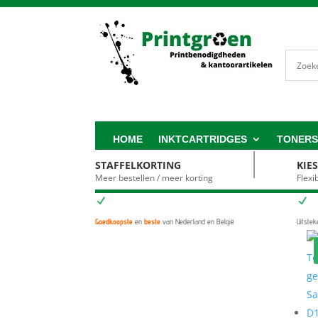
HOME
INKTCARTRIDGES
TONER
STAFFELKORTING
KIE
Meer bestellen / meer korting
Flex
N
N
Goedkoopste
en
beste
van Nederland en België
Uitste