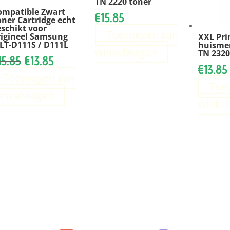
TN 2220 toner
ompatible Zwart
€
15.85
oner Cartridge echt
eschikt voor
Toevoegen aan
rigineel Samsung
XXL Pr
LT-D111S / D111L
huismer
winkelwagen
TN 2320
Oorspronkelijke
Huidige
15.85
€
13.85
€
13.85
prijs
prijs
Toevoegen aan
was:
is:
Toe
inkelwagen
€15.85.
€13.85.
winke