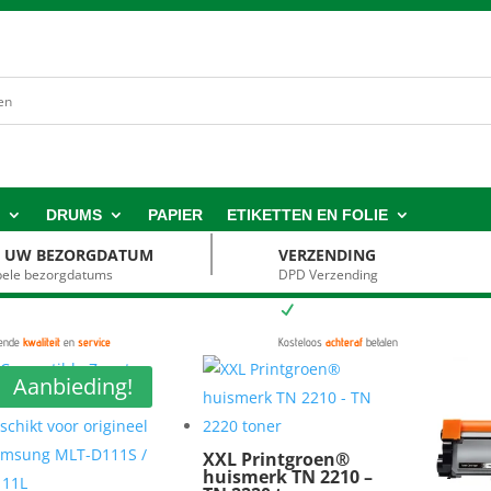
S
DRUMS
PAPIER
ETIKETTEN EN FOLIE
S UW BEZORGDATUM
VERZENDING
ibele bezorgdatums
DPD Verzending
N
kende
kwaliteit
en
service
Kosteloos
achteraf
betalen
Aanbieding!
XXL Printgroen®
huismerk TN 2210 –