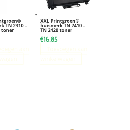
intgroen®
XXL Printgroen®
k TN 2310 –
huismerk TN 2410 –
 toner
TN 2420 toner
€
16.85
voegen aan
Toevoegen aan
lwagen
winkelwagen