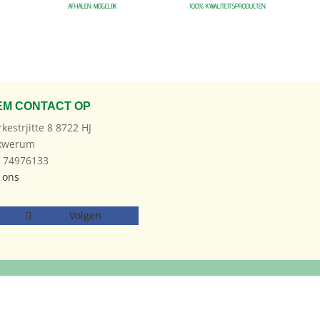
AFHALEN MOGELIJK
100% KWALITEITSPRODUCTEN
EM CONTACT OP
rkestrjitte 8 8722 HJ
kwerum
: 74976133
 ons
Volgen