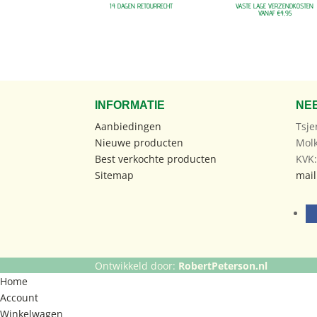
14 DAGEN RETOURRECHT
VASTE LAGE VERZENDKOSTEN
VANAF €4,95
INFORMATIE
NE
Aanbiedingen
Tsje
Nieuwe producten
Mol
Best verkochte producten
KVK
Sitemap
mail
Ontwikkeld door:
RobertPeterson.nl
Home
Account
Winkelwagen