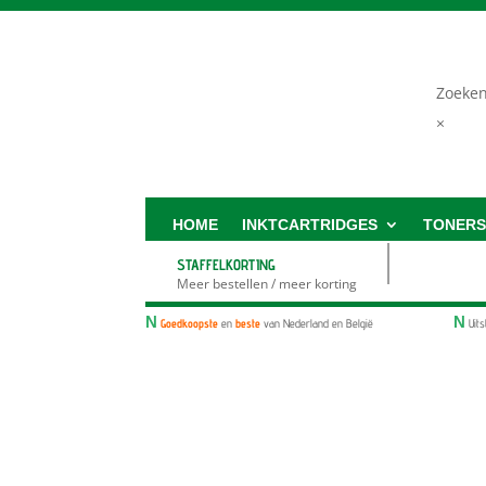
Zoeke
×
HOME
INKTCARTRIDGES
TONER
STAFFELKORTING
Meer bestellen / meer korting
N
N
Goedkoopste
en
beste
van Nederland en België
Uit