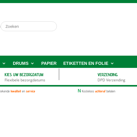
n
S
DRUMS
PAPIER
ETIKETTEN EN FOLIE
KIES UW BEZORGDATUM
VERZENDING
Flexibele bezorgdatums
DPD Verzending
N
stekende
kwaliteit
en
service
Kosteloos
achteraf
betalen